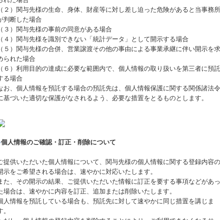
（２）関与先様の生命、身体、財産等に対し差し迫った危険があると当事務
が判断した場合
（３）関与先様の事前の同意がある場合
（４）関与先様を識別できない「統計データ」として開示する場合
（５）関与先様の合併、営業譲渡その他の事由による事業承継に伴い開示を
められた場合
（６）利用目的の達成に必要な範囲内で、個人情報の取り扱いを第三者に預
する場合
なお、個人情報を預託する場合の預託先は、個人情報保護に関する関係諸法
に基づいた適切な保護がなされるよう、必要な措置をとるものとします。
○
個人情報のご確認・訂正・削除について
ご提供いただいた個人情報について、関与先様の個人情報に関する登録内容
開示をご希望される場合は、速やかに対応いたします。
また、その開示の結果、ご提供いただいた情報に訂正を要する事項などがあ
た場合は、速やかに内容を訂正、追加または削除いたします。
個人情報を預託している場合も、預託先に対して速やかに同じ措置を講じま
す。