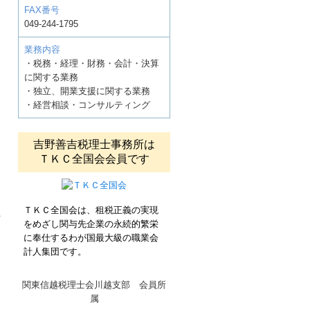
FAX番号
049-244-1795
業務内容
・税務・経理・財務・会計・決算
に関する業務
・独立、開業支援に関する業務
・経営相談・コンサルティング
Ｃ
吉野善吉税理士事務所は
ＴＫＣ全国会会員です
ＴＫＣ全国会は、租税正義の実現
止
をめざし関与先企業の永続的繁栄
に奉仕するわが国最大級の職業会
、
計人集団です。
に
関東信越税理士会川越支部 会員所
め
属