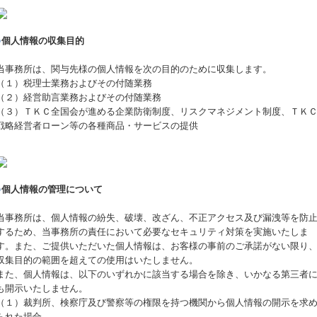
○
個人情報の収集目的
当事務所は、関与先様の個人情報を次の目的のために収集します。
（１）税理士業務およびその付随業務
（２）経営助言業務およびその付随業務
（３）ＴＫＣ全国会が進める企業防衛制度、リスクマネジメント制度、ＴＫ
戦略経営者ローン等の各種商品・サービスの提供
○
個人情報の管理について
当事務所は、個人情報の紛失、破壊、改ざん、不正アクセス及び漏洩等を防
するため、当事務所の責任において必要なセキュリティ対策を実施いたしま
す。また、ご提供いただいた個人情報は、お客様の事前のご承諾がない限り
収集目的の範囲を超えての使用はいたしません。
また、個人情報は、以下のいずれかに該当する場合を除き、いかなる第三者
も開示いたしません。
（１）裁判所、検察庁及び警察等の権限を持つ機関から個人情報の開示を求
られた場合