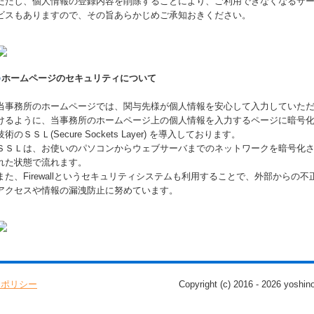
ただし、個人情報の登録内容を削除することにより、ご利用できなくなるサ
ビスもありますので、その旨あらかじめご承知おきください。
○
ホームページのセキュリティについて
当事務所のホームページでは、関与先様が個人情報を安心して入力していた
けるように、当事務所のホームページ上の個人情報を入力するページに暗号
技術のＳＳＬ(Secure Sockets Layer) を導入しております。
ＳＳＬは、お使いのパソコンからウェブサーバまでのネットワークを暗号化
れた状態で流れます。
また、Firewallというセキュリティシステムも利用することで、外部からの不
アクセスや情報の漏洩防止に努めています。
ーポリシー
Copyright (c) 2016 - 2026 yoshin