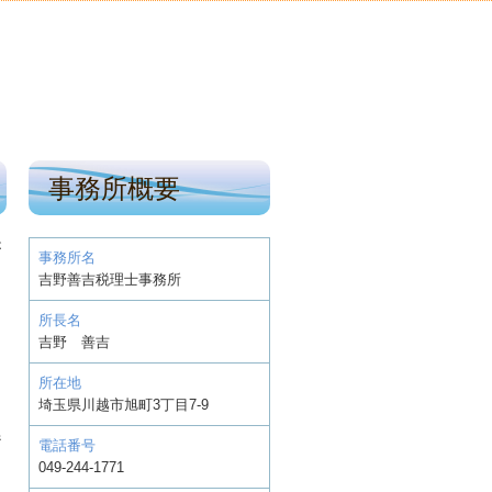
事務所概要
が
事務所名
た
吉野善吉税理士事務所
所長名
吉野 善吉
所在地
埼玉県川越市旭町3丁目7-9
係
電話番号
049-244-1771