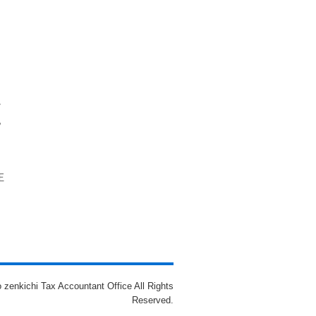
ー
だ
化
さ
正
o zenkichi Tax Accountant Office All Rights
Reserved.