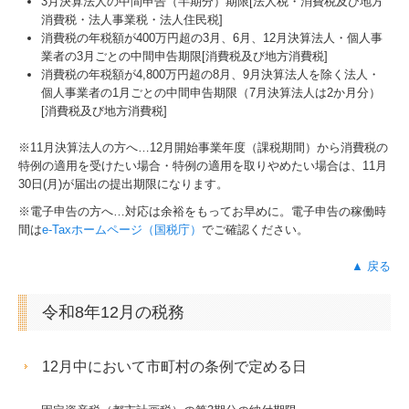
3月決算法人の中間申告（半期分）期限[法人税・消費税及び地方
消費税・法人事業税・法人住民税]
消費税の年税額が400万円超の3月、6月、12月決算法人・個人事
業者の3月ごとの中間申告期限[消費税及び地方消費税]
消費税の年税額が4,800万円超の8月、9月決算法人を除く法人・
個人事業者の1月ごとの中間申告期限（7月決算法人は2か月分）
[消費税及び地方消費税]
※11月決算法人の方へ…
12
月開始事業年度（課税期間）から消費税の
特例の適用を受けたい場合・特例の適用を取りやめたい場合は、11月
30日(月)が届出の提出期限になります。
※電子申告の方へ…対応は余裕をもってお早めに。電子申告の稼働時
間は
e-Taxホームページ（国税庁）
でご確認ください。
▲ 戻る
令和8年12月の税務
12月中において市町村の条例で定める日