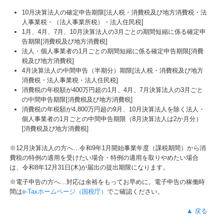
10月決算法人の確定申告期限[法人税・消費税及び地方消費税・法
人事業税・（法人事業所税）・法人住民税]
1月、4月、7月、10月決算法人の3月ごとの期間短縮に係る確定申
告期限[消費税及び地方消費税]
法人・個人事業者の1月ごとの期間短縮に係る確定申告期限[消費
税及び地方消費税]
4月決算法人の中間申告（半期分）期限[法人税・消費税及び地方
消費税・法人事業税・法人住民税]
消費税の年税額が400万円超の1月、4月、7月決算法人の3月ごと
の中間申告期限[消費税及び地方消費税]
消費税の年税額が4,800万円超の9月、10月決算法人を除く法人・
個人事業者の1月ごとの中間申告期限（8月決算法人は2か月分）
[消費税及び地方消費税]
※12月決算法人の方へ…令和9年
1
月開始事業年度（課税期間）から消
費税の特例の適用を受けたい場合・特例の適用を取りやめたい場合
は、令和8年12月31日(木)が届出の提出期限になります。
※電子申告の方へ…対応は余裕をもってお早めに。電子申告の稼働時
間は
e-Taxホームページ（国税庁）
でご確認ください。
▲ 戻る