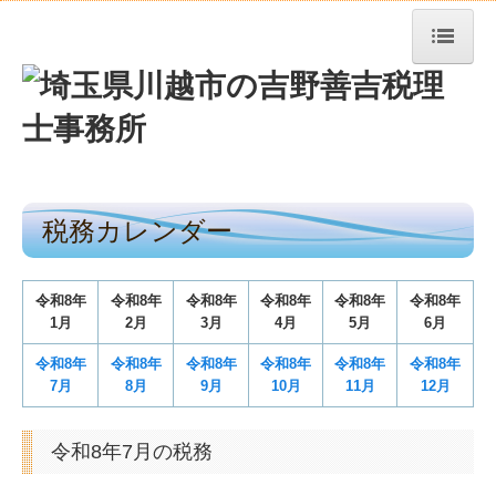
トップページ
TKCシステムQ&A
社長メニューASP版
税務カレンダー
経営革新等支援機関とは
経営改善オンデマンド講座
令和
8
年
令和
8
年
令和
8
年
令和
8
年
令和
8
年
令和
8
年
1月
2月
3月
4月
5月
6月
経営者お役立ち情報
令和
8
年
令和
8
年
令和
8
年
令和8
年
令和8年
令和8年
お知らせ
7月
8月
9月
10月
1
1
月
12月
事務所紹介
令和8年7月の税務
経営理念