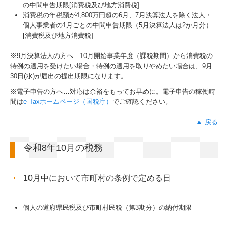
の中間申告期限[消費税及び地方消費税]
消費税の年税額が4,800万円超の6月、7月決算法人を除く法人・
個人事業者の1月ごとの中間申告期限（5月決算法人は2か月分）
[消費税及び地方消費税]
※9月決算法人の方へ…
10
月開始事業年度（課税期間）から消費税の
特例の適用を受けたい場合・特例の適用を取りやめたい場合は、9月
30日(水)が届出の提出期限になります。
※電子申告の方へ…対応は余裕をもってお早めに。電子申告の稼働時
間は
e-Taxホームページ（国税庁）
でご確認ください。
▲ 戻る
令和8年10月の税務
10月中において市町村の条例で定める日
個人の道府県民税及び市町村民税（第3期分）の納付期限