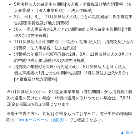
建設業用会計情報DB
5月決算法人の確定申告期限[法人税・消費税及び地方消費税・法
人事業税・（法人事業所税）・法人住民税]
個人情報保護方針
2月、5月、8月、11月決算法人の3月ごとの期間短縮に係る確定申
告期限[消費税及び地方消費税]
法人・個人事業者の1月ごとの期間短縮に係る確定申告期限[消費
税及び地方消費税]
11月決算法人の中間申告（半期分）期限[法人税・消費税及び地方
消費税・法人事業税・法人住民税]
消費税の年税額が400万円超の2月、8月、11月決算法人の3月ごと
の中間申告期限[消費税及び地方消費税]
消費税の年税額が4,800万円超の4月、5月決算法人を除く法人・
個人事業者の1月ごとの中間申告期限（3月決算法人は2か月分）
[消費税及び地方消費税]
※7月決算法人の方へ…
8
月開始事業年度（課税期間）から消費税の特
例の適用を受けたい場合・特例の適用を取りやめたい場合は、7月31
日(金)が届出の提出期限になります。
※電子申告の方へ…対応は余裕をもってお早めに。電子申告の稼働時
間は
e-Taxホームページ（国税庁）
でご確認ください。
▲ 戻る