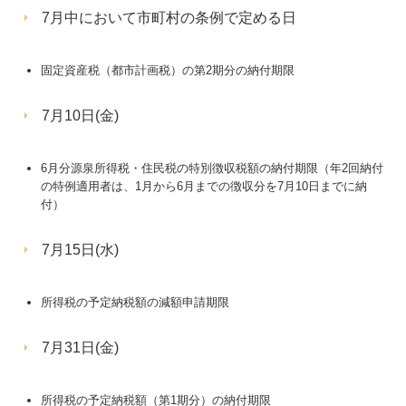
7月中において市町村の条例で定める日
交通案内
業務案内
固定資産税（都市計画税）の第2期分の納付期限
リンク集
7月10日(金)
お問合せ
6月分源泉所得税・住民税の特別徴収税額の納付期限（年2回納付
補助金・助成金・融資情報
の特例適用者は、1月から6月までの徴収分を7月10日までに納
付）
関与先向け融資商品ご紹介
7月15日(水)
戦略財務情報システム
継続MASシステム
所得税の予定納税額の減額申請期限
戦略販売・購買情報システム
7月31日(金)
戦略給与情報システム
所得税の予定納税額（第1期分）の納付期限