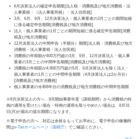
6月決算法人の確定申告期限[法人税・消費税及び地方消費税・法
人事業税・（法人事業所税）・法人住民税]
3月、6月、9月、12月決算法人・個人事業者の3月ごとの期間短縮
に係る確定申告期限[消費税及び地方消費税]
法人・個人事業者の1月ごとの期間短縮に係る確定申告期限[消費
税及び地方消費税]
12月決算法人の中間申告（半期分）期限[法人税・消費税及び地方
消費税・法人事業税・法人住民税]
消費税の年税額が400万円超の3月、9月、12月決算法人・個人事
業者の3月ごとの中間申告期限[消費税及び地方消費税]
消費税の年税額が4,800万円超の5月、6月決算法人を除く法人・
個人事業者の1月ごとの中間申告期限（4月決算法人は2か月分）
[消費税及び地方消費税]
個人事業者の令和8年分の消費税及び地方消費税の中間申告期限
※8月決算法人の方へ…
9
月開始事業年度（課税期間）から消費税の特
例の適用を受けたい場合・特例の適用を取りやめたい場合は、8月31
日(月)が届出の提出期限になります。
※電子申告の方へ…対応は余裕をもってお早めに。電子申告の稼働時
間は
e-Taxホームページ（国税庁）
でご確認ください。