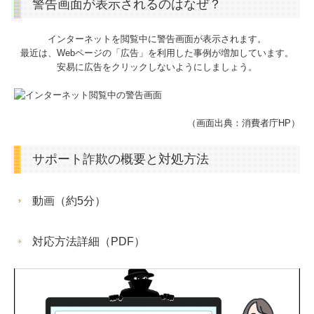
警告画面が表示されるのはなぜ？
交通案内
インターネットを閲覧中に警告画面が表示されます。
業務案内
最近は、Webページの「広告」を利用した事例が増加しています。
安易に広告をクリックしないようにしましょう。
リンク集
お問合せ
（画面出典：消費者庁HP）
補助金・助成金・融資情報
サポート詐欺の概要と対処方法
関与先向け融資商品ご紹介
戦略財務情報システム
動画（約5分）
継続MASシステム
対応方法詳細（PDF）
戦略販売・購買情報システム
戦略給与情報システム