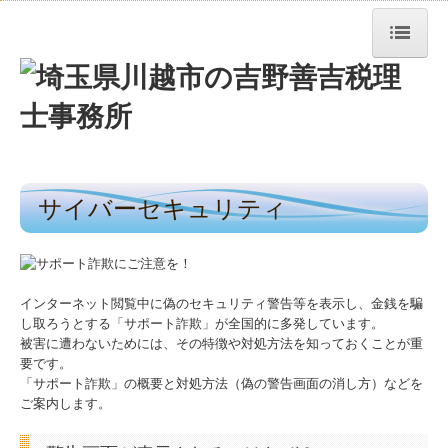
トップページ
TKCシステムQ&A
社長メニューASP版
サイバーセキュリティ
経営革新等支援機関とは
経営改善オンデマンド講座
経営者お役立ち情報
インターネット閲覧中に偽のセキュリティ警告等を表示し、金銭を騙
し取ろうとする「サポート詐欺」が全国的に多発しています。
お知らせ
被害に遭わないためには、その特徴や対処方法を知っておくことが重
要です。
「サポート詐欺」の概要と対処方法（偽の警告画面の消し方）などを
事務所紹介
ご案内します。
経営理念